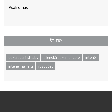
Psali o nás
ŠTÍTKY
dozorování stavby
dílenská dokumentace
interiér
interiér na míru
rozpočet