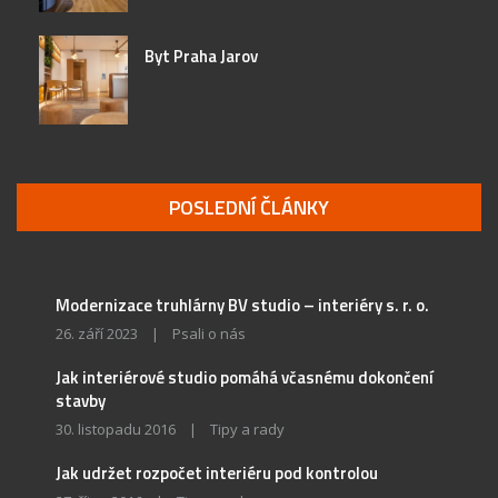
Byt Praha Jarov
POSLEDNÍ ČLÁNKY
Modernizace truhlárny BV studio – interiéry s. r. o.
26. září 2023
|
Psali o nás
Jak interiérové studio pomáhá včasnému dokončení
stavby
30. listopadu 2016
|
Tipy a rady
Jak udržet rozpočet interiéru pod kontrolou