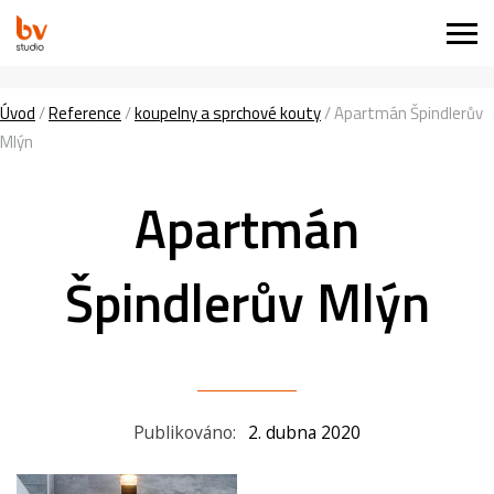
Úvod
/
Reference
/
koupelny a sprchové kouty
/
Apartmán Špindlerův
Mlýn
Apartmán
Špindlerův Mlýn
Publikováno:
2. dubna 2020