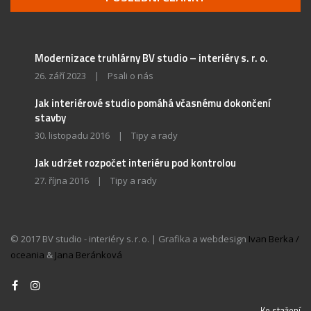
Modernizace truhlárny BV studio – interiéry s. r. o.
26. září 2023
|
Psali o nás
Jak interiérové studio pomáhá včasnému dokončení
stavby
30. listopadu 2016
|
Tipy a rady
Jak udržet rozpočet interiéru pod kontrolou
27. října 2016
|
Tipy a rady
© 2017 BV studio - interiéry s. r. o. | Grafika a webdesign
Ivan Berka /
oceania
&
Jana Beránková
Ke stažení