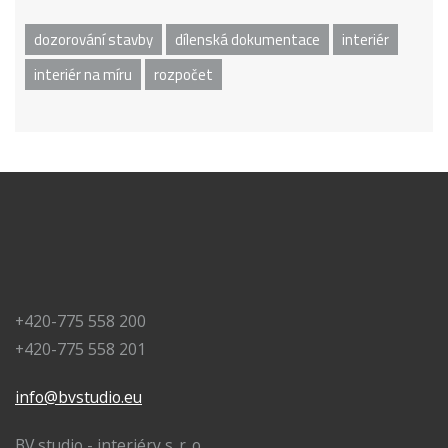
dozorování stavby
dílenská dokumentace
interiér
interiér na míru
rozpočet
+420-775 558 200
+420-775 558 201
info@bvstudio.eu
BV studio - interiéry s. r. o.