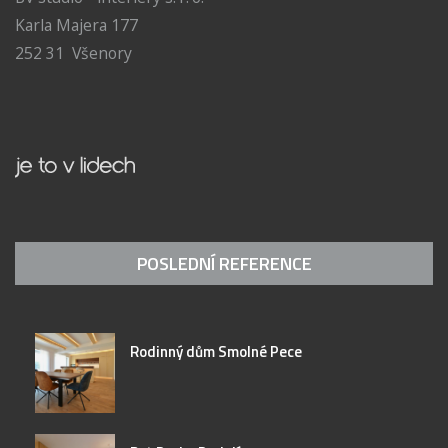
Karla Majera 177
252 31 Všenory
POSLEDNÍ REFERENCE
Rodinný dům Smolné Pece