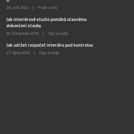
26. září 2023
|
Psali o nás
Jak interiérové studio pomáhá včasnému
dokončení stavby
30. listopadu 2016
|
Tipy a rady
Jak udržet rozpočet interiéru pod kontrolou
27. října 2016
|
Tipy a rady