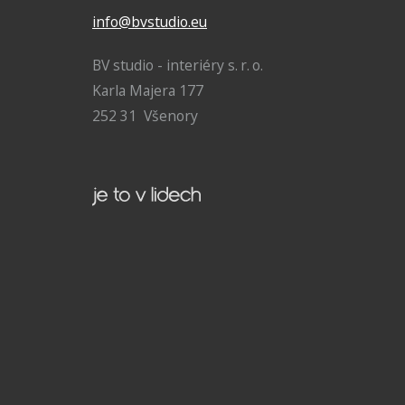
info@bvstudio.eu
BV studio - interiéry s. r. o.
Karla Majera 177
252 31 Všenory