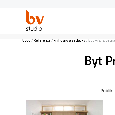
Úvod
/
Reference
/
knihovny a sedačky
/
Byt Praha Letn
Byt P
Publik