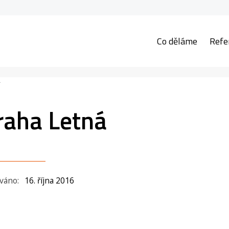
Co děláme
Refe
á
raha Letná
ováno:
16. října 2016