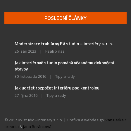
POSLEDNÍ ČLÁNKY
Modernizace truhlárny BV studio – interiéry s. r. o.
26. září 2023
|
Psali o nás
Jak interiérové studio pomáhá včasnému dokončení
stavby
30. listopadu 2016
|
Tipy a rady
Jak udržet rozpočet interiéru pod kontrolou
27. října 2016
|
Tipy a rady
© 2017 BV studio - interiéry s. r. o. | Grafika a webdesign
Ivan Berka /
oceania
&
Jana Beránková