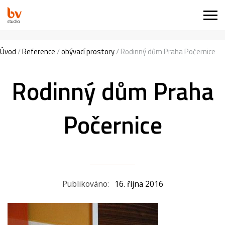
Úvod
/
Reference
/
obývací prostory
/
Rodinný dům Praha Počernice
Rodinný dům Praha
Počernice
Publikováno:
16. října 2016