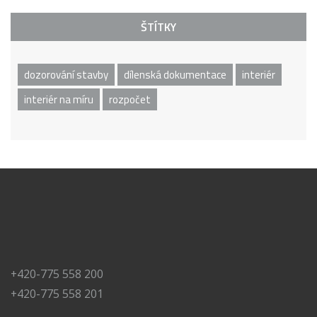
ŠTÍTKY
dozorování stavby
dílenská dokumentace
interiér
interiér na míru
rozpočet
+420-775 558 200
+420-775 558 201