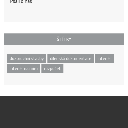
Psali o nás
ŠTÍTKY
dozorování stavby
dílenská dokumentace
interiér
interiér na míru
rozpočet