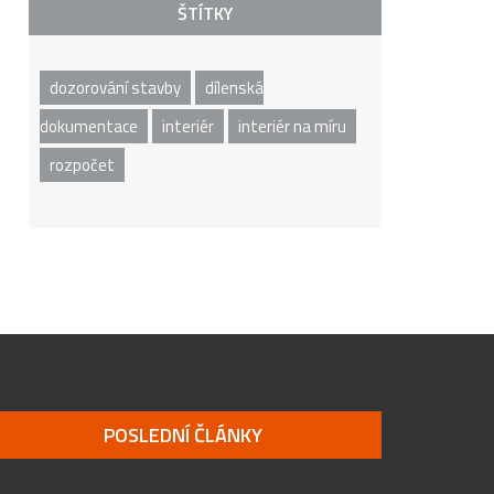
ŠTÍTKY
dozorování stavby
dílenská
dokumentace
interiér
interiér na míru
rozpočet
POSLEDNÍ ČLÁNKY