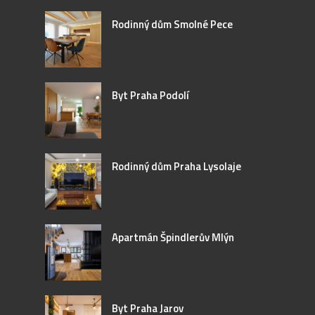
Rodinný dům Smolné Pece
Byt Praha Podolí
Rodinný dům Praha Lysolaje
Apartmán Špindlerův Mlýn
Byt Praha Jarov