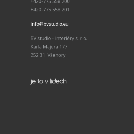
+420-775 558 200
+420-775 558 201
info@bvstudio.eu
BV studio - interiéry s. r. o.
Karla Majera 177
252 31 Všenory