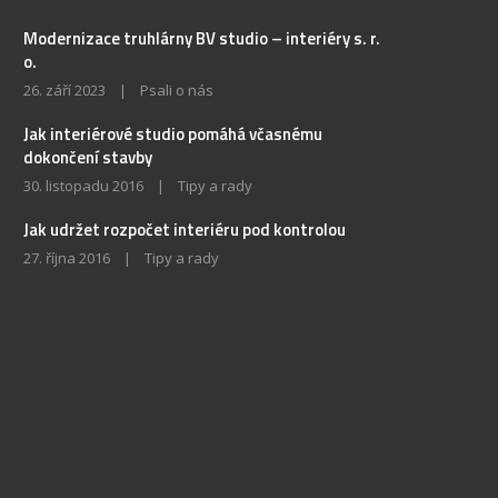
Modernizace truhlárny BV studio – interiéry s. r.
o.
26. září 2023
|
Psali o nás
Jak interiérové studio pomáhá včasnému
dokončení stavby
30. listopadu 2016
|
Tipy a rady
Jak udržet rozpočet interiéru pod kontrolou
27. října 2016
|
Tipy a rady