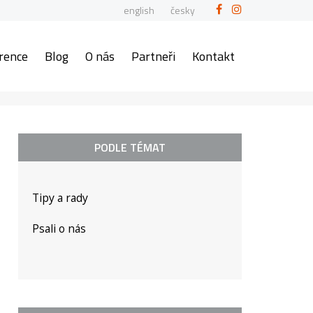
english
česky
rence
Blog
O nás
Partneři
Kontakt
PODLE TÉMAT
Tipy a rady
Psali o nás