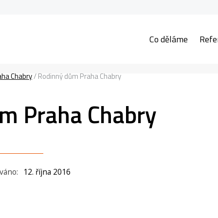
Co děláme
Refe
aha Chabry
/
Rodinný dům Praha Chabry
m Praha Chabry
ováno:
12. října 2016