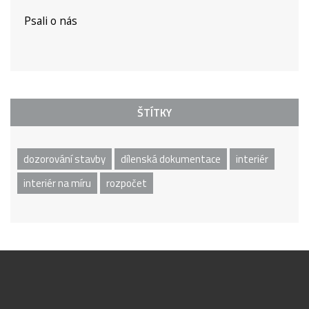
Psali o nás
ŠTÍTKY
dozorování stavby
dílenská dokumentace
interiér
interiér na míru
rozpočet