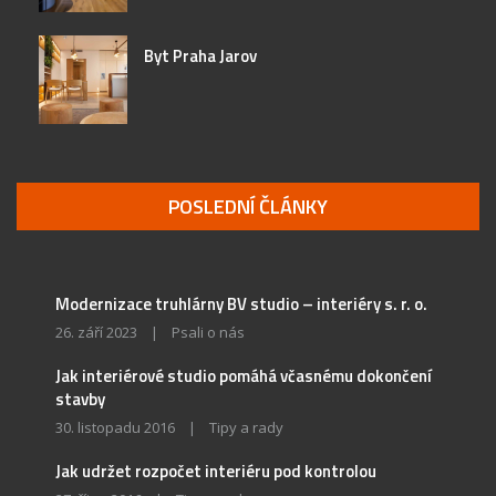
Byt Praha Jarov
POSLEDNÍ ČLÁNKY
Modernizace truhlárny BV studio – interiéry s. r. o.
26. září 2023
|
Psali o nás
Jak interiérové studio pomáhá včasnému dokončení
stavby
30. listopadu 2016
|
Tipy a rady
Jak udržet rozpočet interiéru pod kontrolou