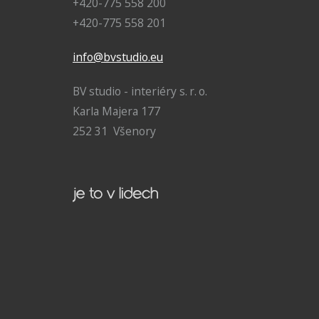
+420-775 558 200
+420-775 558 201
info@bvstudio.eu
BV studio - interiéry s. r. o.
Karla Majera 177
252 31 Všenory