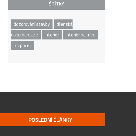
ŠTÍTKY
dozorování stavby
dílenská
dokumentace
interiér
interiér na míru
rozpočet
POSLEDNÍ ČLÁNKY