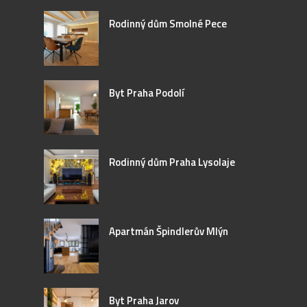
Rodinný dům Smolné Pece
Byt Praha Podolí
Rodinný dům Praha Lysolaje
Apartmán Špindlerův Mlýn
Byt Praha Jarov