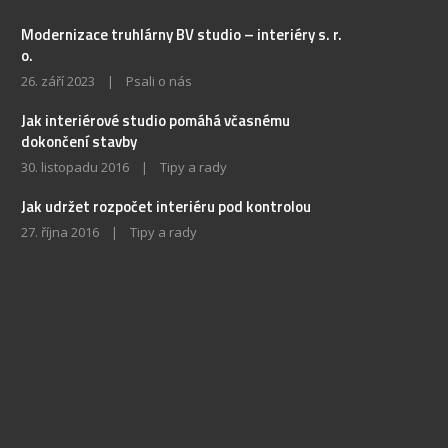
Modernizace truhlárny BV studio – interiéry s. r.
o.
26. září 2023
|
Psali o nás
Jak interiérové studio pomáhá včasnému
dokončení stavby
30. listopadu 2016
|
Tipy a rady
Jak udržet rozpočet interiéru pod kontrolou
27. října 2016
|
Tipy a rady