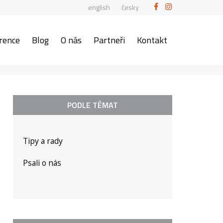
english
česky
rence
Blog
O nás
Partneři
Kontakt
PODLE TÉMAT
Tipy a rady
Psali o nás