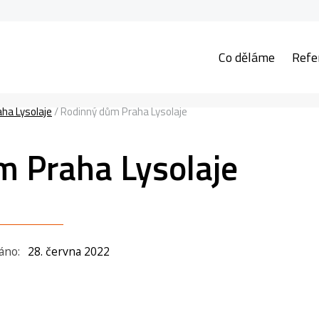
Co děláme
Refe
ha Lysolaje
/
Rodinný dům Praha Lysolaje
 Praha Lysolaje
áno:
28. června 2022