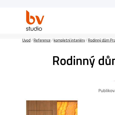
Úvod
/
Reference
/
kompletní interiéry
/
Rodinný dům Pra
Rodinný dům
Publikov