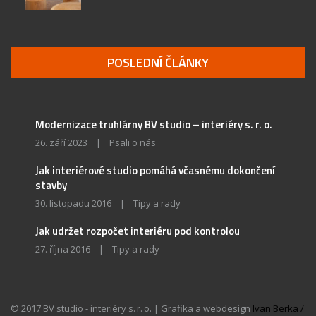
POSLEDNÍ ČLÁNKY
Modernizace truhlárny BV studio – interiéry s. r. o.
26. září 2023
|
Psali o nás
Jak interiérové studio pomáhá včasnému dokončení
stavby
30. listopadu 2016
|
Tipy a rady
Jak udržet rozpočet interiéru pod kontrolou
27. října 2016
|
Tipy a rady
© 2017 BV studio - interiéry s. r. o. | Grafika a webdesign
Ivan Berka /