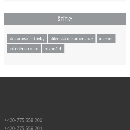
ŠTÍTKY
dozorování stavby
dílenská dokumentace
interiér
interiér na míru
rozpočet
+420-775 558 200
+420-775 558 201