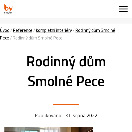
Úvod
/
Reference
/
kompletní interiéry
/
Rodinný dům Smolné
Pece
/
Rodinný dům Smolné Pece
Rodinný dům
Smolné Pece
Publikováno:
31. srpna 2022