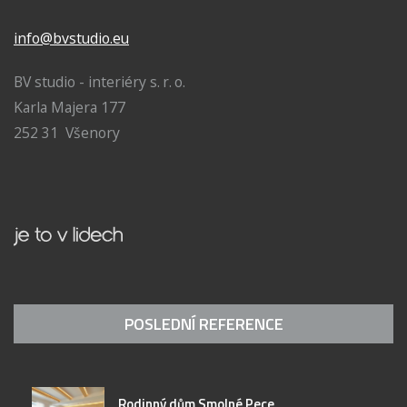
info@bvstudio.eu
BV studio - interiéry s. r. o.
Karla Majera 177
252 31 Všenory
POSLEDNÍ REFERENCE
Rodinný dům Smolné Pece