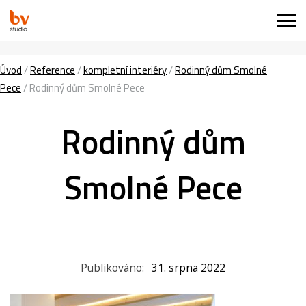
Úvod
/
Reference
/
kompletní interiéry
/
Rodinný dům Smolné
Pece
/
Rodinný dům Smolné Pece
Rodinný dům
Smolné Pece
Publikováno:
31. srpna 2022