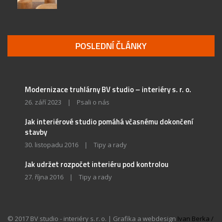
POSLEDNÍ ČLÁNKY
Modernizace truhlárny BV studio – interiéry s. r. o.
26. září 2023
|
Psali o nás
Jak interiérové studio pomáhá včasnému dokončení
stavby
30. listopadu 2016
|
Tipy a rady
Jak udržet rozpočet interiéru pod kontrolou
27. října 2016
|
Tipy a rady
© 2017 BV studio - interiéry s. r. o. | Grafika a webdesign
Ivan Berka /