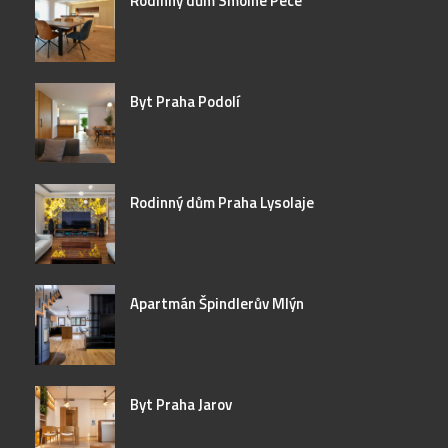
Rodinný dům Smolné Pece
Byt Praha Podolí
Rodinný dům Praha Lysolaje
Apartmán Špindlerův Mlýn
Byt Praha Jarov