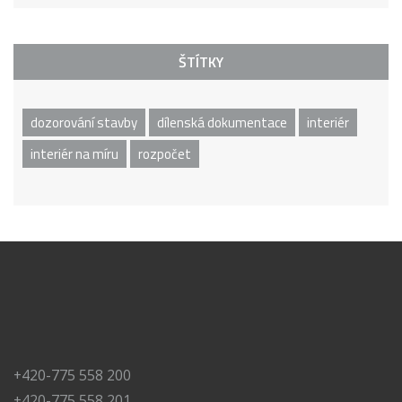
ŠTÍTKY
dozorování stavby
dílenská dokumentace
interiér
interiér na míru
rozpočet
+420-775 558 200
+420-775 558 201