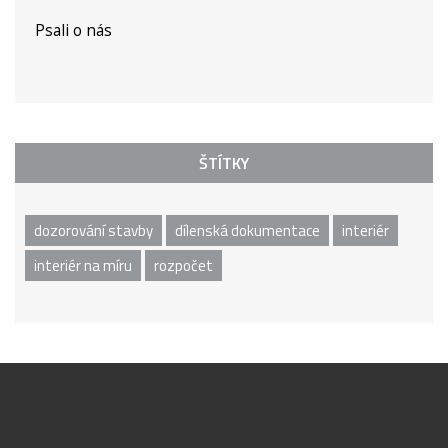
Psali o nás
ŠTÍTKY
dozorování stavby
dílenská dokumentace
interiér
interiér na míru
rozpočet