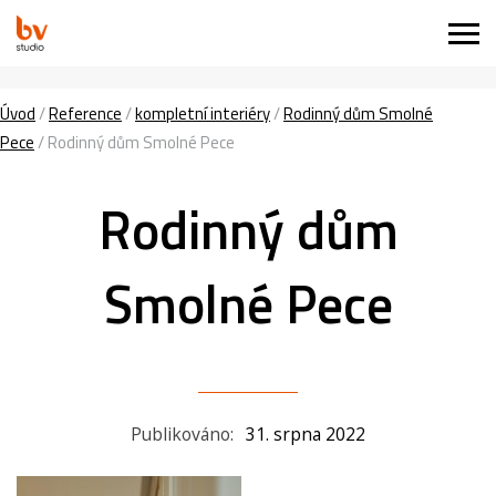
Úvod
/
Reference
/
kompletní interiéry
/
Rodinný dům Smolné
Pece
/
Rodinný dům Smolné Pece
Rodinný dům
Smolné Pece
Publikováno:
31. srpna 2022