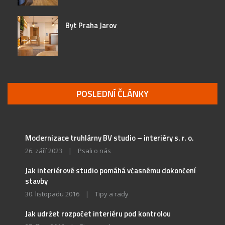
Byt Praha Jarov
POSLEDNÍ ČLÁNKY
Modernizace truhlárny BV studio – interiéry s. r. o.
26. září 2023
|
Psali o nás
Jak interiérové studio pomáhá včasnému dokončení
stavby
30. listopadu 2016
|
Tipy a rady
Jak udržet rozpočet interiéru pod kontrolou