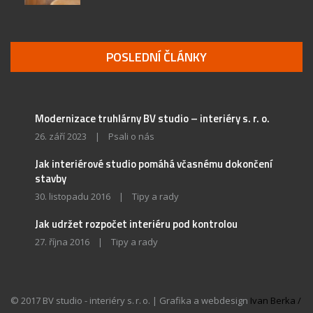
POSLEDNÍ ČLÁNKY
Modernizace truhlárny BV studio – interiéry s. r. o.
26. září 2023
|
Psali o nás
Jak interiérové studio pomáhá včasnému dokončení
stavby
30. listopadu 2016
|
Tipy a rady
Jak udržet rozpočet interiéru pod kontrolou
27. října 2016
|
Tipy a rady
© 2017 BV studio - interiéry s. r. o. | Grafika a webdesign
Ivan Berka /