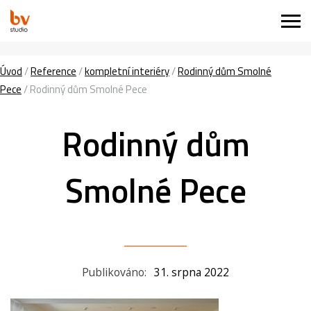
Úvod
/
Reference
/
kompletní interiéry
/
Rodinný dům Smolné
Pece
/
Rodinný dům Smolné Pece
Rodinný dům
Smolné Pece
Publikováno:
31. srpna 2022