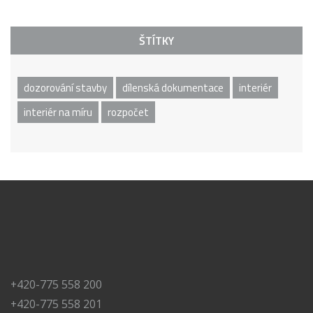
ŠTÍTKY
dozorování stavby
dílenská dokumentace
interiér
interiér na míru
rozpočet
+420-775 558 200
+420-775 558 201