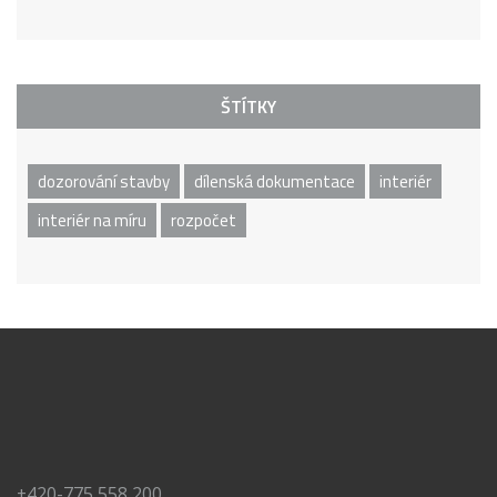
ŠTÍTKY
dozorování stavby
dílenská dokumentace
interiér
interiér na míru
rozpočet
+420-775 558 200