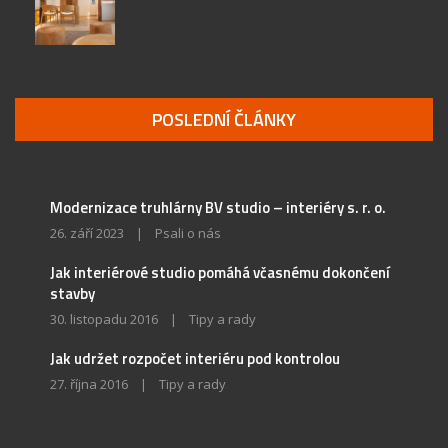
POSLEDNÍ ČLÁNKY
Modernizace truhlárny BV studio – interiéry s. r. o.
26. září 2023
|
Psali o nás
Jak interiérové studio pomáhá včasnému dokončení
stavby
30. listopadu 2016
|
Tipy a rady
Jak udržet rozpočet interiéru pod kontrolou
27. října 2016
|
Tipy a rady