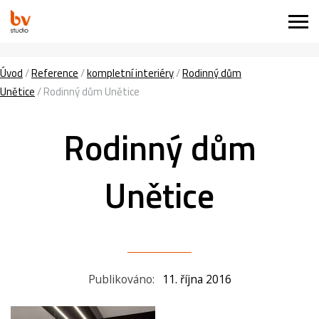
Úvod
/
Reference
/
kompletní interiéry
/
Rodinný dům
Unětice
/
Rodinný dům Unětice
Rodinný dům
Unětice
Publikováno:
11. října 2016