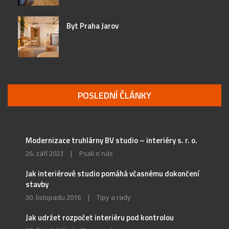
Byt Praha Jarov
POSLEDNÍ ČLÁNKY
Modernizace truhlárny BV studio – interiéry s. r. o.
26. září 2023
|
Psali o nás
Jak interiérové studio pomáhá včasnému dokončení
stavby
30. listopadu 2016
|
Tipy a rady
Jak udržet rozpočet interiéru pod kontrolou