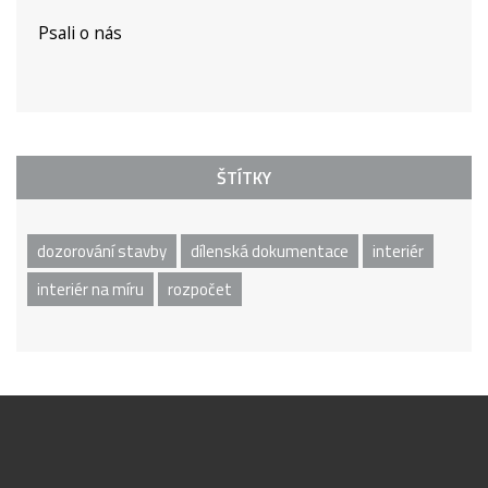
Psali o nás
ŠTÍTKY
dozorování stavby
dílenská dokumentace
interiér
interiér na míru
rozpočet