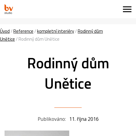
Úvod
/
Reference
/
kompletní interiéry
/
Rodinný dům
Unětice
/
Rodinný dům Unětice
Rodinný dům
Unětice
Publikováno:
11. října 2016