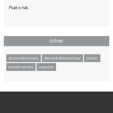
Psali o nás
ŠTÍTKY
dozorování stavby
dílenská dokumentace
interiér
interiér na míru
rozpočet