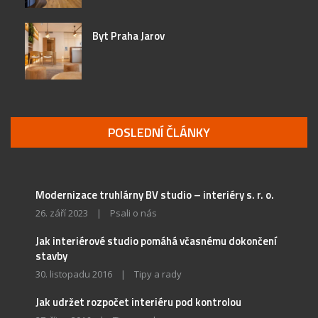
Byt Praha Jarov
POSLEDNÍ ČLÁNKY
Modernizace truhlárny BV studio – interiéry s. r. o.
26. září 2023
|
Psali o nás
Jak interiérové studio pomáhá včasnému dokončení
stavby
30. listopadu 2016
|
Tipy a rady
Jak udržet rozpočet interiéru pod kontrolou