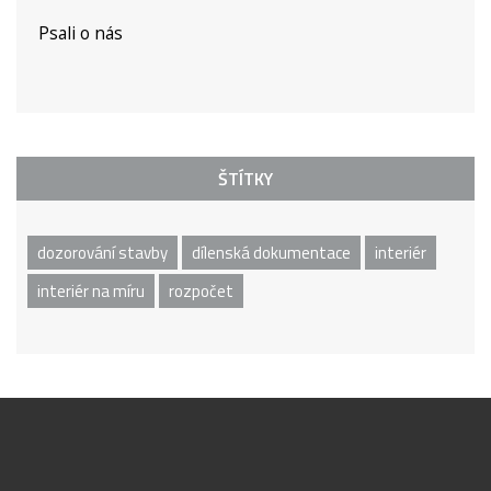
Psali o nás
ŠTÍTKY
dozorování stavby
dílenská dokumentace
interiér
interiér na míru
rozpočet