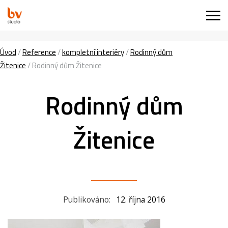
Úvod
/
Reference
/
kompletní interiéry
/
Rodinný dům
Žitenice
/
Rodinný dům Žitenice
Rodinný dům
Žitenice
Publikováno:
12. října 2016