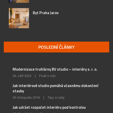
Byt Praha Jarov
POSLEDNÍ ČLÁNKY
Modernizace truhlárny BV studio – interiéry s. r. o.
26. září 2023
|
Psali o nás
Jak interiérové studio pomáhá včasnému dokončení
stavby
30. listopadu 2016
|
Tipy a rady
Jak udržet rozpočet interiéru pod kontrolou