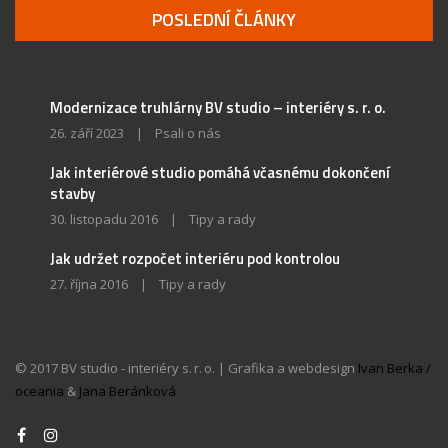
POSLEDNÍ ČLÁNKY
Modernizace truhlárny BV studio – interiéry s. r. o.
26. září 2023
|
Psali o nás
Jak interiérové studio pomáhá včasnému dokončení
stavby
30. listopadu 2016
|
Tipy a rady
Jak udržet rozpočet interiéru pod kontrolou
27. října 2016
|
Tipy a rady
© 2017 BV studio - interiéry s. r. o. | Grafika a webdesign
Ivan Berka /
oceania
&
Jana Beránková