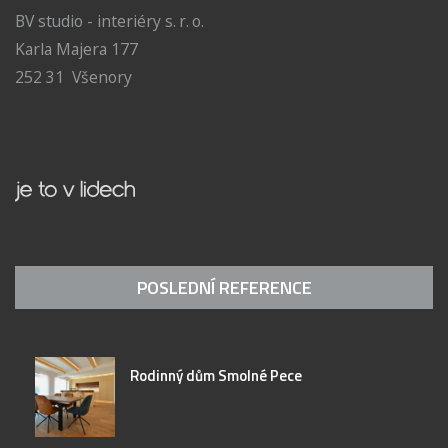
BV studio - interiéry s. r. o.
Karla Majera 177
252 31 Všenory
POSLEDNÍ REFERENCE
Rodinný dům Smolné Pece