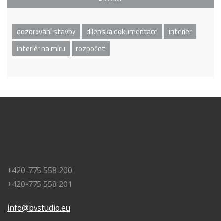
dozorování stavby
dílenská dokumentace
interiér
interiér na míru
rozpočet
+420-775 558 200
+420-775 558 201
info@bvstudio.eu