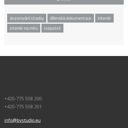
dozorování stavby
dílenská dokumentace
interiér
interiér na míru
rozpočet
+420-775 558 200
+420-775 558 201
info@bvstudio.eu