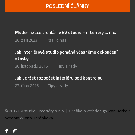
POSLEDNÍ ČLÁNKY
Modernizace truhlárny BV studio – interiéry s. r. o.
26. září 2023
|
Psali o nás
Jak interiérové studio pomáhá včasnému dokončení
stavby
30. listopadu 2016
|
Tipy a rady
Jak udržet rozpočet interiéru pod kontrolou
27. října 2016
|
Tipy a rady
© 2017 BV studio - interiéry s. r. o. | Grafika a webdesign
Ivan Berka /
oceania
&
Jana Beránková