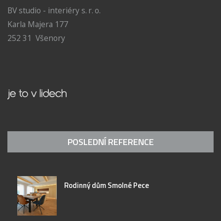
BV studio - interiéry s. r. o.
Karla Majera 177
252 31 Všenory
POSLEDNÍ REFERENCE
Rodinný dům Smolné Pece