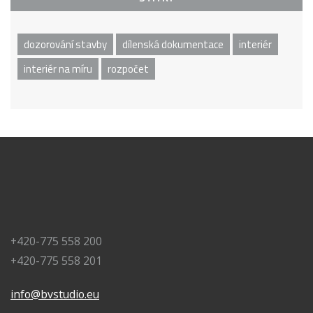
dozorování stavby
dílenská dokumentace
interiér
interiér na míru
rozpočet
+420-775 558 200
+420-775 558 201
info@bvstudio.eu