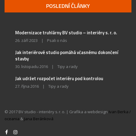
POSLEDNÍ ČLÁNKY
Modernizace truhlárny BV studio – interiéry s. r. o.
26. září 2023
|
Psali o nás
Jak interiérové studio pomáhá včasnému dokončení
stavby
30. listopadu 2016
|
Tipy a rady
Jak udržet rozpočet interiéru pod kontrolou
27. října 2016
|
Tipy a rady
© 2017 BV studio - interiéry s. r. o. | Grafika a webdesign
Ivan Berka /
oceania
&
Jana Beránková