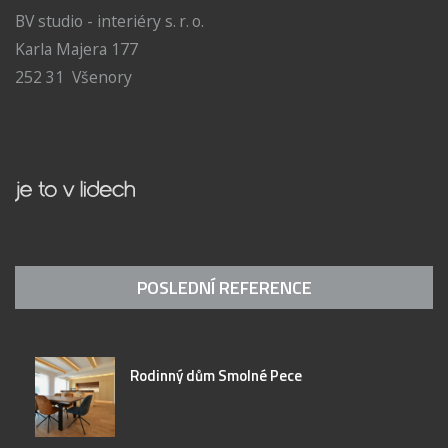
BV studio - interiéry s. r. o.
Karla Majera 177
252 31 Všenory
POSLEDNÍ REFERENCE
Rodinný dům Smolné Pece