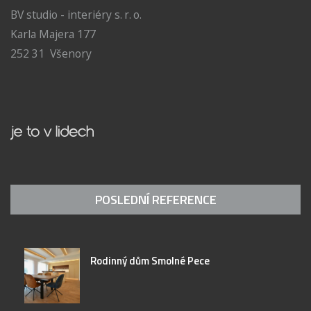
BV studio - interiéry s. r. o.
Karla Majera 177
252 31 Všenory
POSLEDNÍ REFERENCE
Rodinný dům Smolné Pece