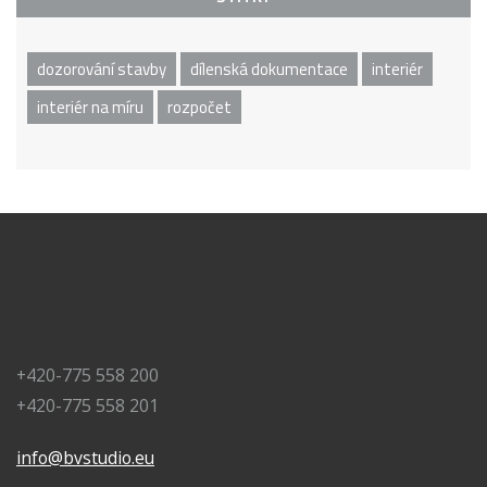
dozorování stavby
dílenská dokumentace
interiér
interiér na míru
rozpočet
+420-775 558 200
+420-775 558 201
info@bvstudio.eu