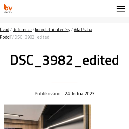
Úvod
/
Reference
/
kompletní interiéry
/
Vila Praha
Podolí
/
DSC_3982_edited
DSC_3982_edited
Publikováno:
24. ledna 2023