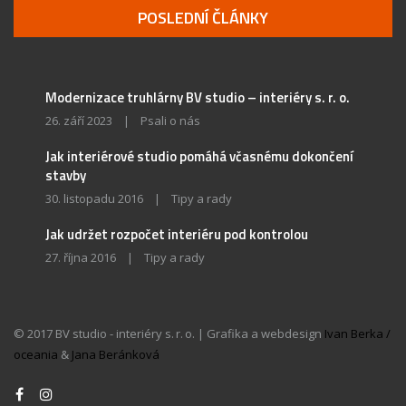
POSLEDNÍ ČLÁNKY
Modernizace truhlárny BV studio – interiéry s. r. o.
26. září 2023
|
Psali o nás
Jak interiérové studio pomáhá včasnému dokončení
stavby
30. listopadu 2016
|
Tipy a rady
Jak udržet rozpočet interiéru pod kontrolou
27. října 2016
|
Tipy a rady
© 2017 BV studio - interiéry s. r. o. | Grafika a webdesign
Ivan Berka /
oceania
&
Jana Beránková