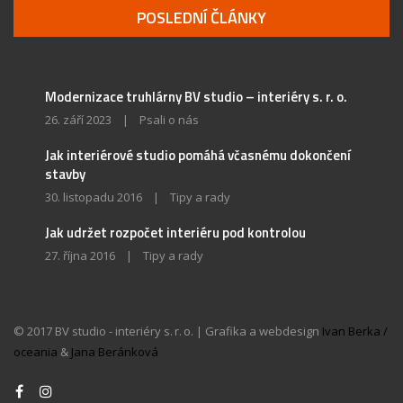
POSLEDNÍ ČLÁNKY
Modernizace truhlárny BV studio – interiéry s. r. o.
26. září 2023
|
Psali o nás
Jak interiérové studio pomáhá včasnému dokončení
stavby
30. listopadu 2016
|
Tipy a rady
Jak udržet rozpočet interiéru pod kontrolou
27. října 2016
|
Tipy a rady
© 2017 BV studio - interiéry s. r. o. | Grafika a webdesign
Ivan Berka /
oceania
&
Jana Beránková