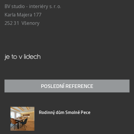
BV studio - interiéry s. r. o.
Karla Majera 177
252 31 Všenory
POSLEDNÍ REFERENCE
Rodinný dům Smolné Pece