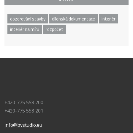
dozorování stavby
dílenská dokumentace
interiér
interiér na míru
rozpočet
+420-775 558 200
+420-775 558 201
info@bvstudio.eu